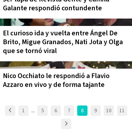
Galante respondió contundente
El curioso ida y vuelta entre Ángel De
Brito, Migue Granados, Nati Jota y Olga
que se tornó viral
Nico Occhiato le respondió a Flavio
Azzaro en vivo y de forma tajante
1
...
5
6
7
8
9
10
11