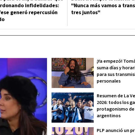
erdonando infidelidades:
"Nunca más vamos a transm
ese generó repercusión
tres juntos"
do
¡Ya empezó! Tom
suma días y horar
para sus transmis
personales
Resumen de La Ve
2026: todos los g
protagonismo de 
argentinos
PLP anunció un 