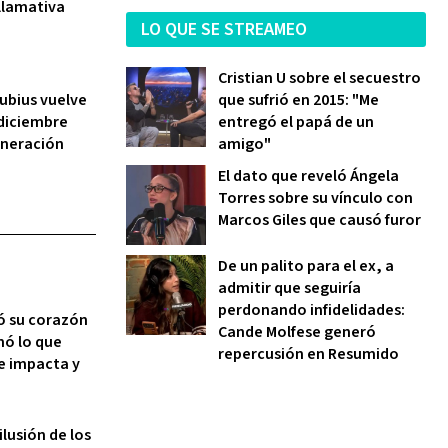
 llamativa
LO QUE SE STREAMEO
Cristian U sobre el secuestro
Rubius vuelve
que sufrió en 2015: "Me
 diciembre
entregó el papá de un
Generación
amigo"
El dato que reveló Ángela
Torres sobre su vínculo con
Marcos Giles que causó furor
De un palito para el ex, a
admitir que seguiría
perdonando infidelidades:
ó su corazón
Cande Molfese generó
mó lo que
repercusión en Resumido
Te impacta y
ilusión de los