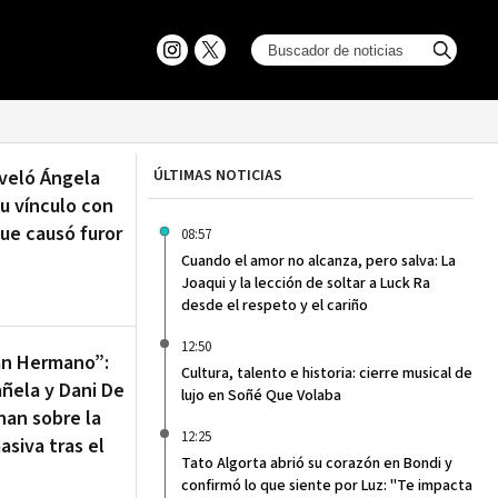
eveló Ángela
ÚLTIMAS NOTICIAS
u vínculo con
ue causó furor
08:57
Cuando el amor no alcanza, pero salva: La
Joaqui y la lección de soltar a Luck Ra
desde el respeto y el cariño
12:50
an Hermano”:
Cultura, talento e historia: cierre musical de
añela y Dani De
lujo en Soñé Que Volaba
nan sobre la
12:25
asiva tras el
Tato Algorta abrió su corazón en Bondi y
confirmó lo que siente por Luz: "Te impacta