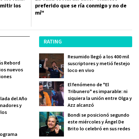
itir los
preferido que se ría conmigo y no de
mí"
RATING
Resumido llegó a los 400 mil
ás Rebord
suscriptores y metió festejo
ios nuevos
loco en vivo
iones
El fenómeno de "El
Tribunero" es imparable: ni
siquiera la unión entre Olga y
lada del Año
Azz alcanzó
anadores y
los
Bondi se posicionó segundo
este miércoles y Ángel De
Brito lo celebró en sus redes
programa