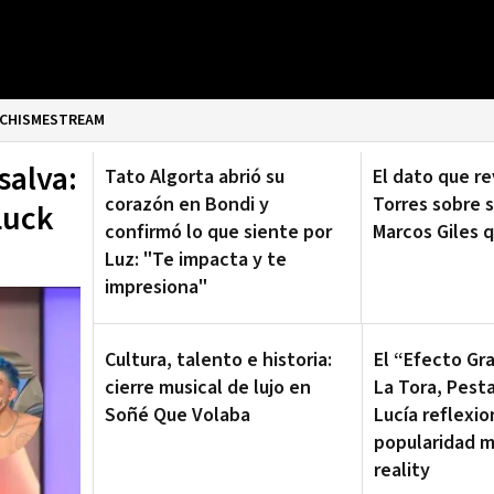
CHISMESTREAM
salva:
Tato Algorta abrió su
El dato que r
corazón en Bondi y
Torres sobre s
 Luck
confirmó lo que siente por
Marcos Giles q
Luz: "Te impacta y te
impresiona"
Cultura, talento e historia:
El “Efecto Gr
cierre musical de lujo en
La Tora, Pest
Soñé Que Volaba
Lucía reflexio
popularidad m
reality