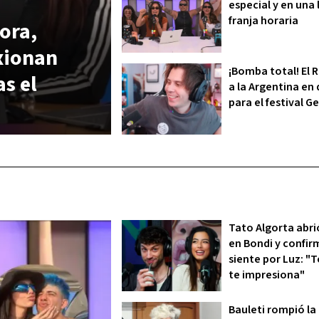
especial y en una
franja horaria
ora,
exionan
¡Bomba total! El 
s el
a la Argentina en
para el festival 
Tato Algorta abri
en Bondi y confir
siente por Luz: "
te impresiona"
Bauleti rompió la 