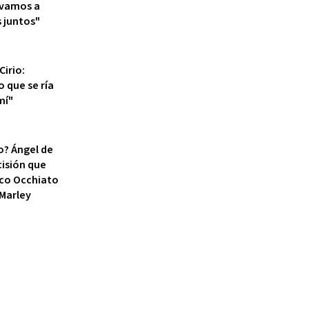
 vamos a
s juntos"
Cirio:
o que se ría
mí"
o? Ángel de
cisión que
co Occhiato
 Marley