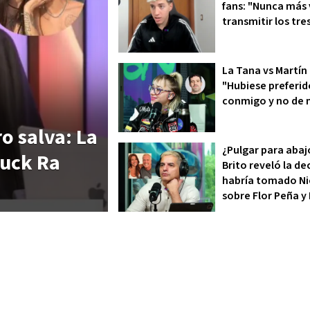
fans: "Nunca más
transmitir los tre
La Tana vs Martín 
"Hubiese preferid
conmigo y no de 
o salva: La
¿Pulgar para abaj
Luck Ra
Brito reveló la de
habría tomado Ni
sobre Flor Peña y