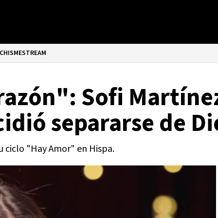
CHISMESTREAM
razón": Sofi Martíne
cidió separarse de D
 ciclo "Hay Amor" en Hispa.