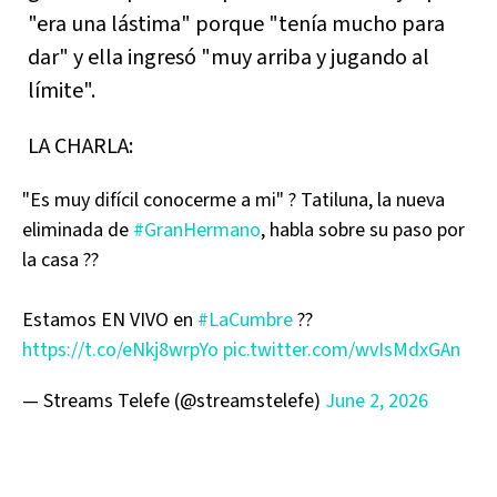
"era una lástima" porque "tenía mucho para
dar" y ella ingresó "muy arriba y jugando al
límite".
LA CHARLA:
"Es muy difícil conocerme a mi" ? Tatiluna, la nueva
eliminada de
#GranHermano
, habla sobre su paso por
la casa ??
Estamos EN VIVO en
#LaCumbre
??
https://t.co/eNkj8wrpYo
pic.twitter.com/wvIsMdxGAn
— Streams Telefe (@streamstelefe)
June 2, 2026