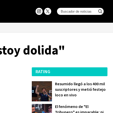
stoy dolida"
RATING
Resumido llegó a los 400 mil
suscriptores y metió festejo
loco en vivo
El fenómeno de "El
Tribunero" es imparable: ni