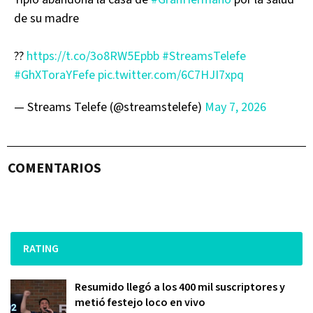
de su madre
??
https://t.co/3o8RW5Epbb
#StreamsTelefe
#GhXToraYFefe
pic.twitter.com/6C7HJI7xpq
— Streams Telefe (@streamstelefe)
May 7, 2026
COMENTARIOS
RATING
Resumido llegó a los 400 mil suscriptores y
metió festejo loco en vivo