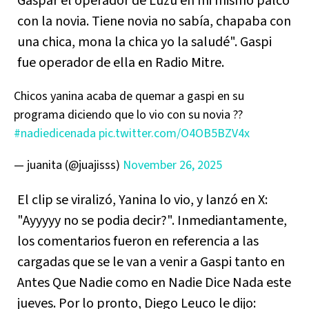
Gaspar el operador de Luzu en mi mismo palco
con la novia. Tiene novia no sabía, chapaba con
una chica, mona la chica yo la saludé". Gaspi
fue operador de ella en Radio Mitre.
Chicos yanina acaba de quemar a gaspi en su
programa diciendo que lo vio con su novia ??
#nadiedicenada
pic.twitter.com/O4OB5BZV4x
— juanita (@juajisss)
November 26, 2025
El clip se viralizó, Yanina lo vio, y lanzó en X:
"Ayyyyy no se podia decir?". Inmediantamente,
los comentarios fueron en referencia a las
cargadas que se le van a venir a Gaspi tanto en
Antes Que Nadie como en Nadie Dice Nada este
jueves. Por lo pronto, Diego Leuco le dijo: