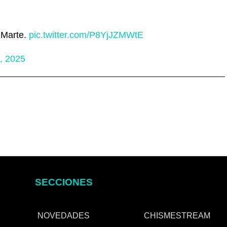
 Marte.
pic.twitter.com/P8YjJZMWtE
, 2025
SECCIONES
NOVEDADES
CHISMESTREAM