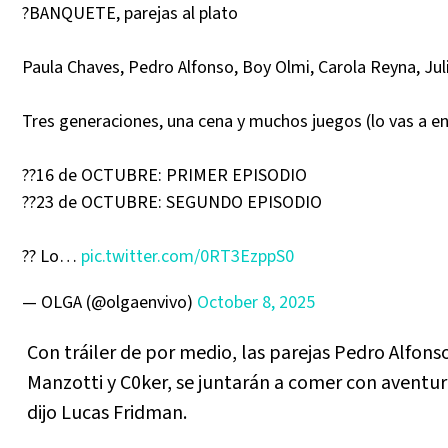
?BANQUETE, parejas al plato
Paula Chaves, Pedro Alfonso, Boy Olmi, Carola Reyna, Jul
Tres generaciones, una cena y muchos juegos (lo vas a e
??16 de OCTUBRE: PRIMER EPISODIO
??23 de OCTUBRE: SEGUNDO EPISODIO
?? Lo…
pic.twitter.com/0RT3EzppS0
— OLGA (@olgaenvivo)
October 8, 2025
Con tráiler de por medio, las parejas Pedro Alfons
Manzotti y C0ker, se juntarán a comer con aventur
dijo Lucas Fridman.