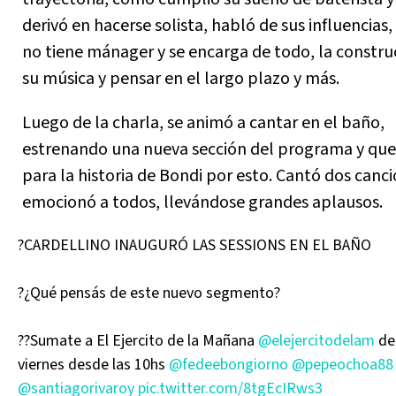
derivó en hacerse solista, habló de sus influencias
no tiene mánager y se encarga de todo, la constru
su música y pensar en el largo plazo y más.
Luego de la charla, se animó a cantar en el baño,
estrenando una nueva sección del programa y qu
para la historia de Bondi por esto. Cantó dos canci
emocionó a todos, llevándose grandes aplausos.
?CARDELLINO INAUGURÓ LAS SESSIONS EN EL BAÑO
?¿Qué pensás de este nuevo segmento?
??Sumate a El Ejercito de la Mañana
@elejercitodelam
de 
viernes desde las 10hs
@fedeebongiorno
@pepeochoa88
@santiagorivaroy
pic.twitter.com/8tgEcIRws3