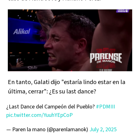
En tanto, Galati dijo "estaría lindo estar en la
última, cerrar": ¿Es su last dance?
¿Last Dance del Campeón del Pueblo?
#PDMIII
pic.twitter.com/YuuhYEpCoP
— Paren la mano (@parenlamanok)
July 2, 2025