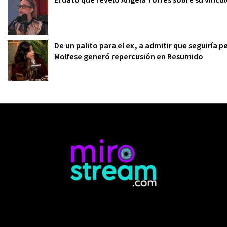
El dato que reveló Ángela Torres sobre su víncu
De un palito para el ex, a admitir que seguiría 
Molfese generó repercusión en Resumido