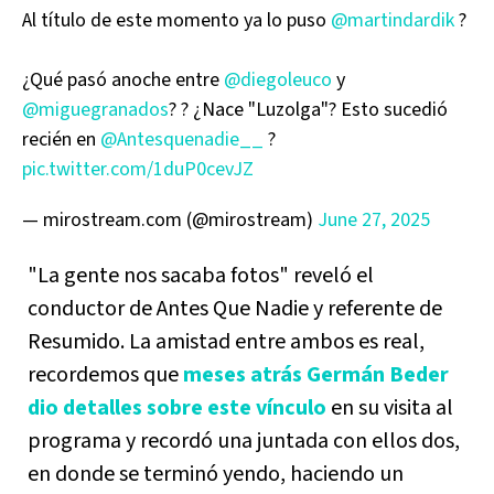
Al título de este momento ya lo puso
@martindardik
?
¿Qué pasó anoche entre
@diegoleuco
y
@miguegranados
? ? ¿Nace "Luzolga"? Esto sucedió
recién en
@Antesquenadie__
?
pic.twitter.com/1duP0cevJZ
— mirostream.com (@mirostream)
June 27, 2025
"La gente nos sacaba fotos" reveló el
conductor de Antes Que Nadie y referente de
Resumido. La amistad entre ambos es real,
recordemos que
meses atrás Germán Beder
dio detalles sobre este vínculo
en su visita al
programa y recordó una juntada con ellos dos,
en donde se terminó yendo, haciendo un