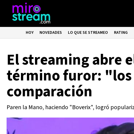
HOY
NOVEDADES
LO QUE SE STREAMEO
RATING
El streaming abre e
término furor: "los
comparación
Paren la Mano, haciendo "Boverix", logró popular