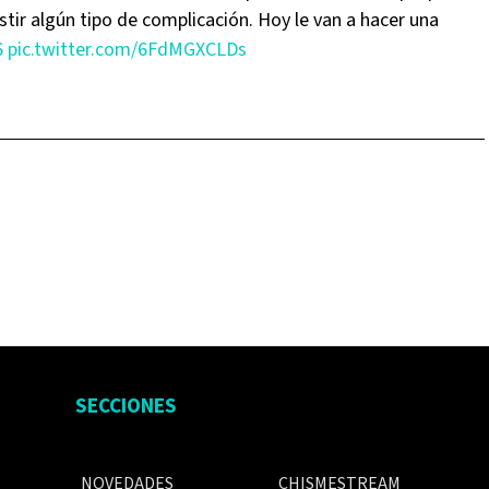
tir algún tipo de complicación. Hoy le van a hacer una
6
pic.twitter.com/6FdMGXCLDs
SECCIONES
NOVEDADES
CHISMESTREAM