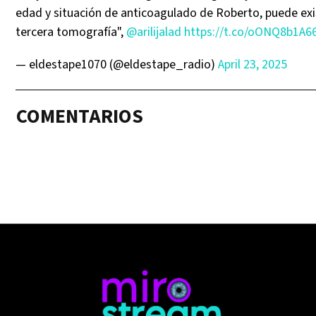
edad y situación de anticoagulado de Roberto, puede exis
tercera tomografía",
@arilijalad
https://t.co/oONQ8b1A6
— eldestape1070 (@eldestape_radio)
April 23, 2025
COMENTARIOS