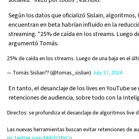
sociales. "Rezo por todos", escribió.
Según los datos que oficializó Sislain, algoritmos,
encuentran en beta habrían influido en la reducción
streaming. "25% de caída en los streams. Luego de
argumentó Tomás.
25% de caída en los streams. Luego de una baja en el úl
— Tomás Sislian?? (@tomas_sislian)
July 17, 2024
En tanto, el desanclaje de los lives en YouTube s
retenciones de audiencia, sobre todo con la Intelige
Directos: se profundiza el desanclaje de algoritmos live
Las nuevas herramientas buscan evitar retenciones de a
pic.twitter.com/bbFdz3BrCq