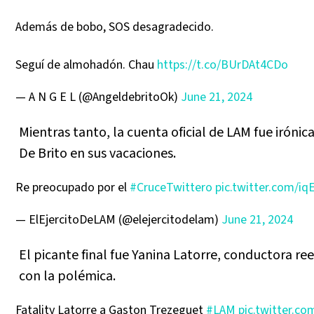
Además de bobo, SOS desagradecido.
Seguí de almohadón. Chau
https://t.co/BUrDAt4CDo
— A N G E L (@AngeldebritoOk)
June 21, 2024
Mientras tanto, la cuenta oficial de LAM fue iróni
De Brito en sus vacaciones.
Re preocupado por el
#CruceTwittero
pic.twitter.com/i
— ElEjercitoDeLAM (@elejercitodelam)
June 21, 2024
El picante final fue Yanina Latorre, conductora re
con la polémica.
Fatality Latorre a Gaston Trezeguet
#LAM
pic.twitter.co