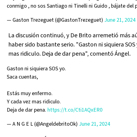
conmigo , no sos Santiago ni Tinelli ni Guido , bájate del
— Gaston Trezeguet (@GastonTrezeguet)
June 21, 2024
La discusión continuó, y De Brito arremetió más a
haber sido bastante serio. "Gaston ni siquiera SOS
mas ridiculo. Deja de dar pena", comentó Ángel.
Gaston ni siquiera SOS yo.
Saca cuentas,
Estás muy enfermo.
Y cada vez mas ridiculo.
Deja de dar pena.
https://t.co/Cti1AQxER0
— A N G E L (@AngeldebritoOk)
June 21, 2024