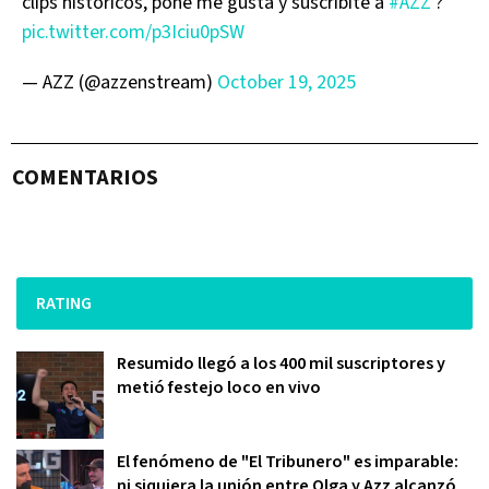
clips históricos, poné me gusta y suscribite a
#AZZ
?
pic.twitter.com/p3Iciu0pSW
— AZZ (@azzenstream)
October 19, 2025
COMENTARIOS
RATING
Resumido llegó a los 400 mil suscriptores y
metió festejo loco en vivo
El fenómeno de "El Tribunero" es imparable:
ni siquiera la unión entre Olga y Azz alcanzó